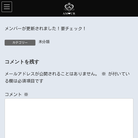
コ
ナ
ン
ビ
テ
ゲ
ン
ー
ツ
シ
へ
ョ
ス
ン
メンバーが更新されました！要チェック！
キ
に
ッ
移
プ
動
未分類
カテゴリー
コメントを残す
メールアドレスが公開されることはありません。
※
が付いてい
る欄は必須項目です
コメント
※